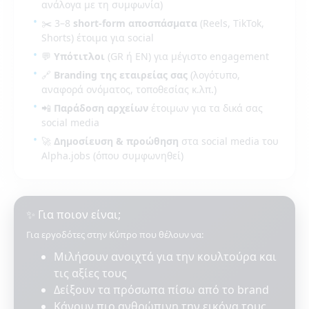
ανάλογα με τη συμφωνία)
✂️ 3–8
short-form αποσπάσματα
(Reels, TikTok,
Shorts) έτοιμα για social
💬
Υπότιτλοι
(GR ή EN) για μέγιστο engagement
🔗
Branding της εταιρείας σας
(λογότυπο,
αναφορά ονόματος, τοποθεσίας κ.λπ.)
📲
Παράδοση αρχείων
έτοιμων για τα δικά σας
social media
🚀
Δημοσίευση & προώθηση
στα social media του
Alpha.jobs (όπου συμφωνηθεί)
✨ Για ποιον είναι;
Για εργοδότες στην Κύπρο που θέλουν να:
Μιλήσουν ανοιχτά για την κουλτούρα και
τις αξίες τους
Δείξουν τα πρόσωπα πίσω από το brand
Κάνουν πιο ανθρώπινη την εικόνα τους