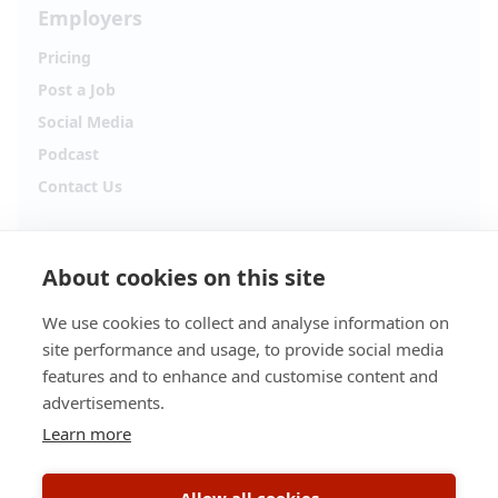
Employers
Pricing
Post a Job
Social Media
Podcast
Contact Us
Follow Alpha.jobs
About cookies on this site
Hiring updates, career content and new opportunities
from across Cyprus.
We use cookies to collect and analyse information on
site performance and usage, to provide social media
Facebook
Instagram
features and to enhance and customise content and
advertisements.
TikTok
LinkedIn
Learn more
YouTube
Spotify
Allow all cookies