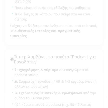
ξεχωρίζει;
Ποιες είναι οι ευκαιρίες εξέλιξης και μάθησης;
Τι θα έλεγες σε κάποιον που σκέφτεται να κάνει
αίτηση;
Στόχος: να δείξουμε τον άνθρωπο πίσω από το brand,
με
αυθεντικές ιστορίες και πραγματικές
εμπειρίες
.
Τι περιλαμβάνει το πακέτο “Podcast για
🎁
Εργοδότες”
🎙️
Ηχογράφηση & γύρισμα
σε επαγγελματικό
podcast studio
👥 Συμμετοχή εργοδότη / HR & 1–3 εργαζομένων (ή
άλλων εκπροσώπων)
📝
Σχεδιασμός θεματικής & ερωτήσεων
από την
ομάδα του Alpha.jobs
⏱️ 1 κύριο επεισόδιο podcast (π.χ. 30–45 λεπτά,