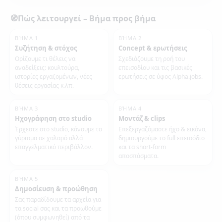
🧭
Πώς λειτουργεί – Βήμα προς βήμα
ΒΉΜΑ 1
ΒΉΜΑ 2
Συζήτηση & στόχος
Concept & ερωτήσεις
Ορίζουμε τι θέλεις να
Σχεδιάζουμε τη ροή του
αναδείξεις: κουλτούρα,
επεισοδίου και τις βασικές
ιστορίες εργαζομένων, νέες
ερωτήσεις σε ύφος Alpha.jobs.
θέσεις εργασίας κ.λπ.
ΒΉΜΑ 3
ΒΉΜΑ 4
Ηχογράφηση στο studio
Μοντάζ & clips
Έρχεστε στο studio, κάνουμε το
Επεξεργαζόμαστε ήχο & εικόνα,
γύρισμα σε χαλαρό αλλά
δημιουργούμε το full επεισόδιο
επαγγελματικό περιβάλλον.
και τα short-form
αποσπάσματα.
ΒΉΜΑ 5
Δημοσίευση & προώθηση
Σας παραδίδουμε τα αρχεία για
τα social σας και τα προωθούμε
(όπου συμφωνηθεί) από τα