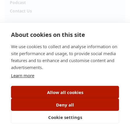
Podcast
Contact Us
Follow Alpha.jobs
About cookies on this site
Hiring updates, career content and new opportunities
from across Cyprus.
We use cookies to collect and analyse information on
site performance and usage, to provide social media
Facebook
Instagram
features and to enhance and customise content and
advertisements.
TikTok
LinkedIn
Learn more
YouTube
Spotify
Allow all cookies
Apple Podcasts
Deny all
Cookie settings
© 2026 Alpha.jobs