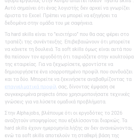
αγορά εργασίας στην Κύπρο απαιτεί πλέον "hybrid skills".
Αυτό σημαίνει ότι ένας λογιστής δεν αρκεί να γνωρίζει
άριστα το Excel. Πρέπει να μπορεί να εξηγήσει τα
δεδομένα στην ομάδα του με σαφήνεια.
Τα hard skills είναι το "εισιτήριο" που θα σας φέρει στο
τραπέζι της συνέντευξης. Επιβεβαιώνουν ότι μπορείτε
να κάνετε τη δουλειά. Τα soft skills όμως είναι αυτά που
θα πείσουν τον εργοδότη ότι ταιριάζετε στην κουλτούρα
της εταιρείας. Για να ξεχωρίσετε, φροντίστε να
δημιουργήσετε ένα ισορροπημένο προφίλ που συνδυάζει
και τα δύο. Μπορείτε να ξεκινήσετε αναβαθμίζοντας τα
επαγγελματικά προφίλ
σας, δίνοντας έμφαση σε
συγκεκριμένα projects όπου χρησιμοποιήσατε τεχνικές
γνώσεις για να λύσετε ομαδικά προβλήματα.
Στην Alpha.jobs, βλέπουμε ότι οι εργοδότες το 2026
αναζητούν υποψηφίους που εξελίσσονται διαρκώς. Τα
hard skills έχουν ημερομηνία λήξης αν δεν ανανεώνονται,
ενώ τα soft skills αποτελούν τη σταθερή βάση της