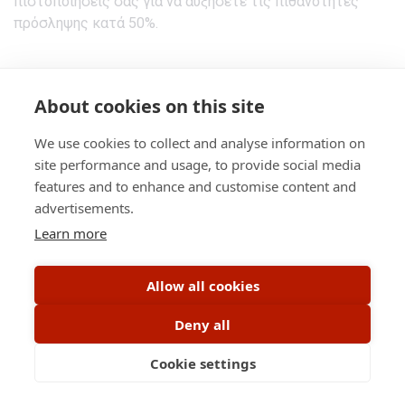
πιστοποιήσεις σας για να αυξήσετε τις πιθανότητες
πρόσληψης κατά 50%.
About cookies on this site
RSS
•
Contact Us
•
About Us
•
Terms of Service
•
Privacy Policy
•
Disclaimer
•
Blog
•
Social Media
We use cookies to collect and analyse information on
site performance and usage, to provide social media
features and to enhance and customise content and
advertisements.
Learn more
Allow all cookies
Cyprus job platform connecting job seekers and
employers through job opportunities, hiring services
Deny all
and practical career content.
Cookie settings
Post a Job