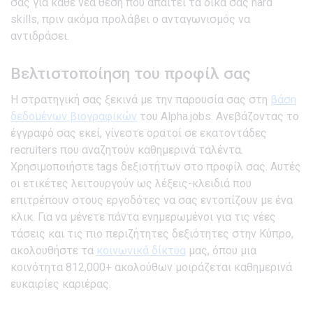
σας για κάθε νέα θέση που απαιτεί τα δικά σας hard
skills, πριν ακόμα προλάβει ο ανταγωνισμός να
αντιδράσει.
Βελτιστοποίηση του προφίλ σας
Η στρατηγική σας ξεκινά με την παρουσία σας στη
βάση
δεδομένων βιογραφικών
του Alpha.jobs. Ανεβάζοντας το
έγγραφό σας εκεί, γίνεστε ορατοί σε εκατοντάδες
recruiters που αναζητούν καθημερινά ταλέντα.
Χρησιμοποιήστε tags δεξιοτήτων στο προφίλ σας. Αυτές
οι ετικέτες λειτουργούν ως λέξεις-κλειδιά που
επιτρέπουν στους εργοδότες να σας εντοπίζουν με ένα
κλικ. Για να μένετε πάντα ενημερωμένοι για τις νέες
τάσεις και τις πιο περιζήτητες δεξιότητες στην Κύπρο,
ακολουθήστε τα
κοινωνικά δίκτυα
μας, όπου μια
κοινότητα 812,000+ ακολούθων μοιράζεται καθημερινά
ευκαιρίες καριέρας.