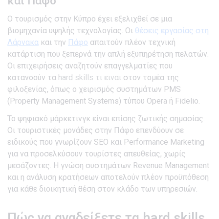
και Πάφο
Ο τουρισμός στην Κύπρο έχει εξελιχθεί σε μια
βιομηχανία υψηλής τεχνολογίας. Οι
θέσεις εργασίας στη
Λάρνακα
και την
Πάφο
απαιτούν πλέον τεχνική
κατάρτιση που ξεπερνά την απλή εξυπηρέτηση πελατών.
Οι επιχειρήσεις αναζητούν επαγγελματίες που
κατανοούν τα
hard skills τι ειναι
στον τομέα της
φιλοξενίας, όπως ο χειρισμός συστημάτων PMS
(Property Management Systems) τύπου Opera ή Fidelio.
Το ψηφιακό μάρκετινγκ είναι επίσης ζωτικής σημασίας.
Οι τουριστικές μονάδες στην Πάφο επενδύουν σε
ειδικούς που γνωρίζουν SEO και Performance Marketing
για να προσελκύσουν τουρίστες απευθείας, χωρίς
μεσάζοντες. Η γνώση συστημάτων Revenue Management
και η ανάλυση κρατήσεων αποτελούν πλέον προϋπόθεση
για κάθε διοικητική θέση στον κλάδο των υπηρεσιών.
Πώς να αναδείξετε τα hard skills