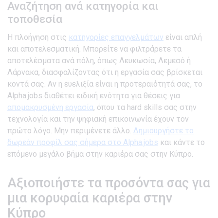
Αναζήτηση ανά κατηγορία και
τοποθεσία
Η πλοήγηση στις
κατηγορίες επαγγελμάτων
είναι απλή
και αποτελεσματική. Μπορείτε να φιλτράρετε τα
αποτελέσματα ανά πόλη, όπως Λευκωσία, Λεμεσό ή
Λάρνακα, διασφαλίζοντας ότι η εργασία σας βρίσκεται
κοντά σας. Αν η ευελιξία είναι η προτεραιότητά σας, το
Alpha.jobs διαθέτει ειδική ενότητα για θέσεις για
απομακρυσμένη εργασία
, όπου τα hard skills σας στην
τεχνολογία και την ψηφιακή επικοινωνία έχουν τον
πρώτο λόγο. Μην περιμένετε άλλο.
Δημιουργήστε το
δωρεάν προφίλ σας σήμερα στο Alpha.jobs
και κάντε το
επόμενο μεγάλο βήμα στην καριέρα σας στην Κύπρο.
Αξιοποιήστε τα προσόντα σας για
μια κορυφαία καριέρα στην
Κύπρο