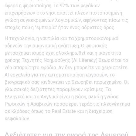
έφερε η ψηφιοποίηση. Το 92% των μεγάλων
επιχειρήσεων στο νησί απαιτεί πλέον πιστοποιημένη
γνώση συγκεκριμένων λογισμικών, αφήνοντας πίσω τις
εποχές που η "εμπειρία" ήταν ένας αόριστος όρος.
Η τεχνολογία, η ναυτιλία και τα χρηματοοικονομικά
οδηγούν την οικονομική ανάπτυξη. Ο ψηφιακός
μετασχηματισμός έχει ολοκληρωθεί και η ικανότητα
χρήσης Τεχνητής Νοημοσύνης (AI Literacy) θεωρείται το
νέο απαραίτητο εφόδιο. Αν δεν μπορείτε να χειριστείτε
AI εργαλεία για την αυτοματοποίηση εργασιών, το
βιογραφικό σας κινδυνεύει να θεωρηθεί παρωχημένο. Οι
γλωσσικές δεξιότητες παραμένουν κρίσιμες. Τα
Ελληνικά και τα Αγγλικά είναι η βάση, αλλά η γνώση
Ρωσικών ή Αραβικών προσφέρει τεράστιο πλεονέκτημα
σε κλάδους όπως το Real Estate και η διαχείριση
κεφαλαίων.
Δεξιότητες για την αγορά της Λεμεσού