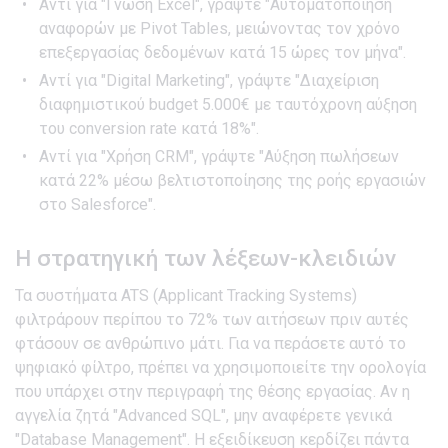
Αντί για "Γνώση Excel", γράψτε "Αυτοματοποίηση
αναφορών με Pivot Tables, μειώνοντας τον χρόνο
επεξεργασίας δεδομένων κατά 15 ώρες τον μήνα".
Αντί για "Digital Marketing", γράψτε "Διαχείριση
διαφημιστικού budget 5.000€ με ταυτόχρονη αύξηση
του conversion rate κατά 18%".
Αντί για "Χρήση CRM", γράψτε "Αύξηση πωλήσεων
κατά 22% μέσω βελτιστοποίησης της ροής εργασιών
στο Salesforce".
Η στρατηγική των λέξεων-κλειδιών
Τα συστήματα ATS (Applicant Tracking Systems)
φιλτράρουν περίπου το 72% των αιτήσεων πριν αυτές
φτάσουν σε ανθρώπινο μάτι. Για να περάσετε αυτό το
ψηφιακό φίλτρο, πρέπει να χρησιμοποιείτε την ορολογία
που υπάρχει στην περιγραφή της θέσης εργασίας. Αν η
αγγελία ζητά "Advanced SQL", μην αναφέρετε γενικά
"Database Management". Η εξειδίκευση κερδίζει πάντα