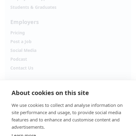
Students & Graduates
Employers
Pricing
Post a Job
Social Media
Podcast
Contact Us
Follow Alpha.jobs
About cookies on this site
Hiring updates, career content and new opportunities
from across Cyprus.
We use cookies to collect and analyse information on
site performance and usage, to provide social media
Facebook
Instagram
features and to enhance and customise content and
advertisements.
TikTok
LinkedIn
Learn more