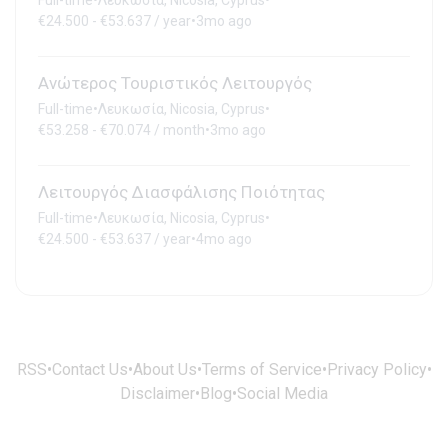
€24.500 - €53.637 / year
•
3mo ago
Ανώτερος Τουριστικός Λειτουργός
Full-time
•
Λευκωσία, Nicosia, Cyprus
•
€53.258 - €70.074 / month
•
3mo ago
Λειτουργός Διασφάλισης Ποιότητας
Full-time
•
Λευκωσία, Nicosia, Cyprus
•
€24.500 - €53.637 / year
•
4mo ago
RSS
•
Contact Us
•
About Us
•
Terms of Service
•
Privacy Policy
•
Disclaimer
•
Blog
•
Social Media